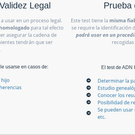
Validez Legal
Prueba 
 a usar en un proceso legal.
Este test tiene la
misma fiab
o homologado
para tal efecto
se require la identificación 
oder asegurar la cadena de
podrá usar en un procedi
inientes tendrán que ser
recogidas
.
ele usarse en casos de:
El test de ADN 
 hijo
Determinar la p
 herencias
Estudio genealó
Conocer los res
Posibilidad de re
Se pueden usar m
etc.