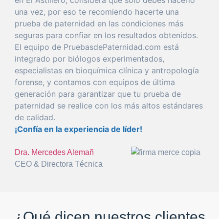
una
vez
,
por
eso
te recomiendo hacerte
una
prueba
de
paternidad
en las condiciones más
seguras
para
confiar
en los resultados obtenidos.
El
equipo
de PruebasdePaternidad.com está
integrado
por
biólogos experimentados,
especialistas en bioquímica clínica y antropología
forense
, y
con
tamos con equipos de
última
generación
para
garantizar
que
tu
prueba
de
paternidad
se realice
con
los más altos estándares
de calidad.
¡Confía en la
experiencia
de líder!
Dra. Mercedes Alemañ
CEO & Directora Técnica
¿Qué dicen nuestros clientes