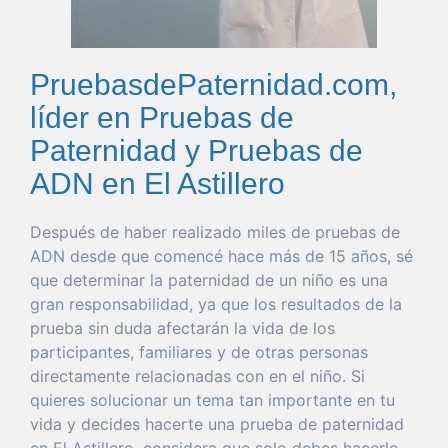
PruebasdePaternidad.com,
líder en Pruebas de
Paternidad y Pruebas de
ADN en El Astillero
Después de
haber
realizado miles de pruebas de
ADN desde
que
comencé hace más de 15 años, sé
que
determinar
la
paternidad
de un niño es
una
gran
responsabilidad
, ya
que
los resultados de la
prueba
sin
duda
afectarán la
vida
de los
participantes, familiares y de otras personas
directamente relacionadas con en el niño. Si
quieres
solucionar
un
tema
tan
importante
en tu
vida
y decides hacerte
una
prueba
de
paternidad
en El Astillero
, considera
que
solo
debes hacerlo