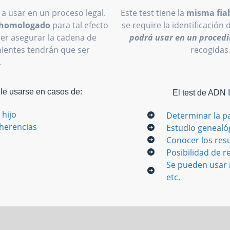
 a usar en un proceso legal.
Este test tiene la
misma fiab
o homologado
para tal efecto
se require la identificación 
oder asegurar la cadena de
podrá usar en un procedi
inientes tendrán que ser
recogidas
.
ele usarse en casos de:
El test de ADN 
 hijo
Determinar la p
 herencias
Estudio genealó
Conocer los res
Posibilidad de re
Se pueden usar m
etc.