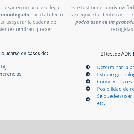
 a usar en un proceso legal.
Este test tiene la
misma fiab
o homologado
para tal efecto
se require la identificación 
oder asegurar la cadena de
podrá usar en un procedi
inientes tendrán que ser
recogidas
.
ele usarse en casos de:
El test de ADN 
 hijo
Determinar la p
 herencias
Estudio genealó
Conocer los res
Posibilidad de re
Se pueden usar m
etc.