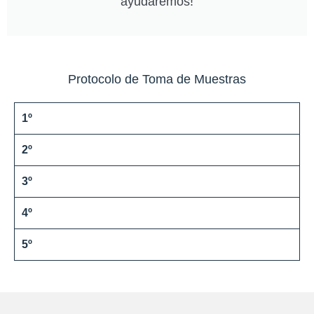
ayudaremos!
Protocolo de Toma de Muestras
1º
2º
3º
4º
5º