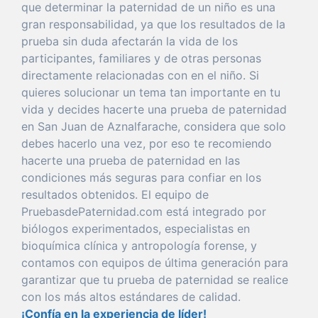
que
determinar
la
paternidad
de un niño es
una
gran
responsabilidad
, ya
que
los resultados de la
prueba
sin
duda
afectarán la
vida
de los
participantes, familiares y de otras personas
directamente relacionadas con en el niño. Si
quieres
solucionar
un
tema
tan
importante
en tu
vida
y decides hacerte
una
prueba
de
paternidad
en San Juan de Aznalfarache
, considera
que
solo
debes hacerlo
una
vez
,
por
eso
te recomiendo
hacerte
una
prueba
de
paternidad
en las
condiciones más seguras
para
confiar
en los
resultados obtenidos. El
equipo
de
PruebasdePaternidad.com está
integrado
por
biólogos experimentados, especialistas en
bioquímica clínica y antropología
forense
, y
con
tamos con equipos de
última
generación
para
garantizar
que
tu
prueba
de
paternidad
se realice
con
los más altos estándares de calidad.
¡Confía en la
experiencia
de líder!