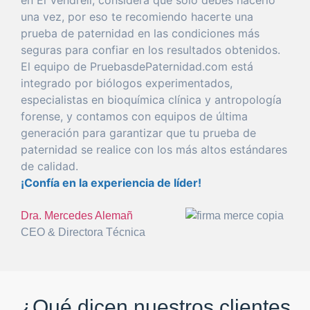
una
vez
,
por
eso
te recomiendo hacerte
una
prueba
de
paternidad
en las condiciones más
seguras
para
confiar
en los resultados obtenidos.
El
equipo
de PruebasdePaternidad.com está
integrado
por
biólogos experimentados,
especialistas en bioquímica clínica y antropología
forense
, y
con
tamos con equipos de
última
generación
para
garantizar
que
tu
prueba
de
paternidad
se realice
con
los más altos estándares
de calidad.
¡Confía en la
experiencia
de líder!
Dra. Mercedes Alemañ
CEO & Directora Técnica
¿Qué dicen nuestros clientes