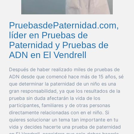
PruebasdePaternidad.com,
líder en Pruebas de
Paternidad y Pruebas de
ADN en El Vendrell
Después de
haber
realizado miles de pruebas de
ADN desde
que
comencé hace más de 15 años, sé
que
determinar
la
paternidad
de un niño es
una
gran
responsabilidad
, ya
que
los resultados de la
prueba
sin
duda
afectarán la
vida
de los
participantes, familiares y de otras personas
directamente relacionadas con en el niño. Si
quieres
solucionar
un
tema
tan
importante
en tu
vida
y decides hacerte
una
prueba
de
paternidad
en El Vendrell
, considera
que
solo
debes hacerlo