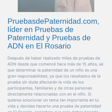
PruebasdePaternidad.com,
líder en Pruebas de
Paternidad y Pruebas de
ADN en El Rosario
Después de
haber
realizado miles de pruebas de
ADN desde
que
comencé hace más de 15 años, sé
que
determinar
la
paternidad
de un niño es
una
gran
responsabilidad
, ya
que
los resultados de la
prueba
sin
duda
afectarán la
vida
de los
participantes, familiares y de otras personas
directamente relacionadas con en el niño. Si
quieres
solucionar
un
tema
tan
importante
en tu
vida
y decides hacerte
una
prueba
de
paternidad
en El Rosario
, considera
que
solo
debes hacerlo