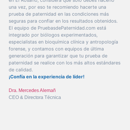
una
vez
,
por
eso
te recomiendo hacerte
una
prueba
de
paternidad
en las condiciones más
seguras
para
confiar
en los resultados obtenidos.
El
equipo
de PruebasdePaternidad.com está
integrado
por
biólogos experimentados,
especialistas en bioquímica clínica y antropología
forense
, y
con
tamos con equipos de
última
generación
para
garantizar
que
tu
prueba
de
paternidad
se realice
con
los más altos estándares
de calidad.
¡Confía en la
experiencia
de líder!
Dra. Mercedes Alemañ
CEO & Directora Técnica
¿Qué dicen nuestros clientes