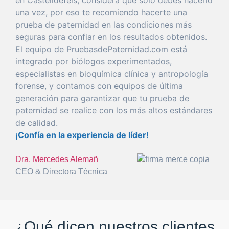
una
vez
,
por
eso
te recomiendo hacerte
una
prueba
de
paternidad
en las condiciones más
seguras
para
confiar
en los resultados obtenidos.
El
equipo
de PruebasdePaternidad.com está
integrado
por
biólogos experimentados,
especialistas en bioquímica clínica y antropología
forense
, y
con
tamos con equipos de
última
generación
para
garantizar
que
tu
prueba
de
paternidad
se realice
con
los más altos estándares
de calidad.
¡Confía en la
experiencia
de líder!
Dra. Mercedes Alemañ
CEO & Directora Técnica
¿Qué dicen nuestros clientes