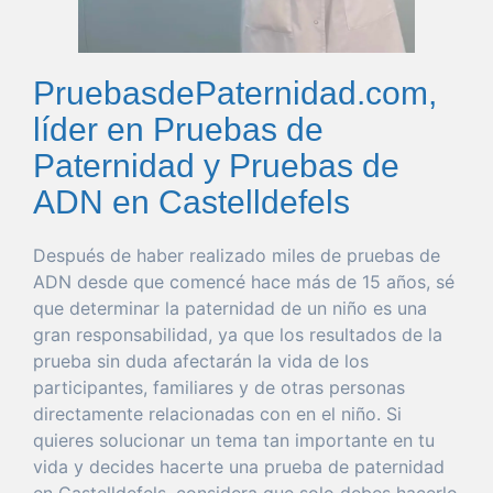
PruebasdePaternidad.com,
líder en Pruebas de
Paternidad y Pruebas de
ADN en Castelldefels
Después de
haber
realizado miles de pruebas de
ADN desde
que
comencé hace más de 15 años, sé
que
determinar
la
paternidad
de un niño es
una
gran
responsabilidad
, ya
que
los resultados de la
prueba
sin
duda
afectarán la
vida
de los
participantes, familiares y de otras personas
directamente relacionadas con en el niño. Si
quieres
solucionar
un
tema
tan
importante
en tu
vida
y decides hacerte
una
prueba
de
paternidad
en Castelldefels
, considera
que
solo
debes hacerlo