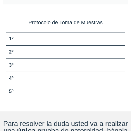
Protocolo de Toma de Muestras
1º
2º
3º
4º
5º
Para resolver la duda usted va a realizar
una
única
prueba de paternidad, hágala