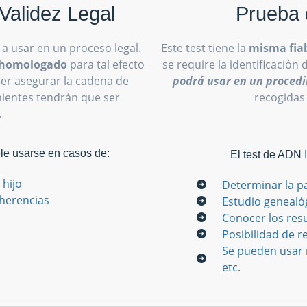
Validez Legal
Prueba 
 a usar en un proceso legal.
Este test tiene la
misma fiab
o homologado
para tal efecto
se require la identificación 
oder asegurar la cadena de
podrá usar en un procedi
inientes tendrán que ser
recogidas
.
ele usarse en casos de:
El test de ADN 
 hijo
Determinar la p
 herencias
Estudio genealó
Conocer los res
Posibilidad de re
Se pueden usar m
etc.