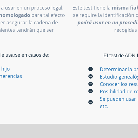
 a usar en un proceso legal.
Este test tiene la
misma fiab
o homologado
para tal efecto
se require la identificación 
oder asegurar la cadena de
podrá usar en un procedi
inientes tendrán que ser
recogidas
.
ele usarse en casos de:
El test de ADN 
 hijo
Determinar la p
 herencias
Estudio genealó
Conocer los res
Posibilidad de re
Se pueden usar m
etc.