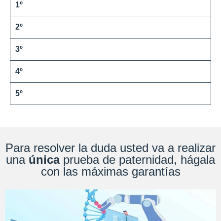
1º
2º
3º
4º
5º
Para resolver la duda usted va a realizar
una
única
prueba de paternidad, hágala
con las máximas garantías