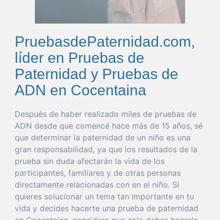
PruebasdePaternidad.com,
líder en Pruebas de
Paternidad y Pruebas de
ADN en Cocentaina
Después de
haber
realizado miles de pruebas de
ADN desde
que
comencé hace más de 15 años, sé
que
determinar
la
paternidad
de un niño es
una
gran
responsabilidad
, ya
que
los resultados de la
prueba
sin
duda
afectarán la
vida
de los
participantes, familiares y de otras personas
directamente relacionadas con en el niño. Si
quieres
solucionar
un
tema
tan
importante
en tu
vida
y decides hacerte
una
prueba
de
paternidad
en Cocentaina
, considera
que
solo
debes hacerlo