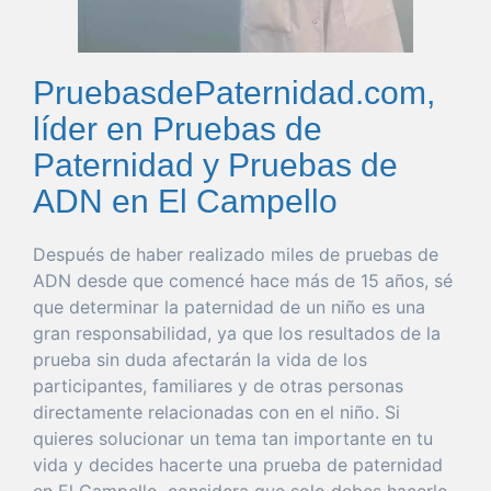
PruebasdePaternidad.com,
líder en Pruebas de
Paternidad y Pruebas de
ADN en El Campello
Después de
haber
realizado miles de pruebas de
ADN desde
que
comencé hace más de 15 años, sé
que
determinar
la
paternidad
de un niño es
una
gran
responsabilidad
, ya
que
los resultados de la
prueba
sin
duda
afectarán la
vida
de los
participantes, familiares y de otras personas
directamente relacionadas con en el niño. Si
quieres
solucionar
un
tema
tan
importante
en tu
vida
y decides hacerte
una
prueba
de
paternidad
en El Campello
, considera
que
solo
debes hacerlo