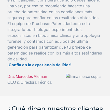
una
vez
,
por
eso
te recomiendo hacerte
una
prueba
de
paternidad
en las condiciones más
seguras
para
confiar
en los resultados obtenidos.
El
equipo
de PruebasdePaternidad.com está
integrado
por
biólogos experimentados,
especialistas en bioquímica clínica y antropología
forense
, y
con
tamos con equipos de
última
generación
para
garantizar
que
tu
prueba
de
paternidad
se realice
con
los más altos estándares
de calidad.
¡Confía en la
experiencia
de líder!
Dra. Mercedes Alemañ
CEO & Directora Técnica
¿Qué dicen nuestros clientes