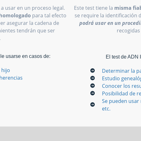
 a usar en un proceso legal.
Este test tiene la
misma fiab
o homologado
para tal efecto
se require la identificación 
oder asegurar la cadena de
podrá usar en un procedi
inientes tendrán que ser
recogidas
.
ele usarse en casos de:
El test de ADN 
 hijo
Determinar la p
 herencias
Estudio genealó
Conocer los res
Posibilidad de re
Se pueden usar m
etc.