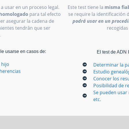
 a usar en un proceso legal.
Este test tiene la
misma fiab
o homologado
para tal efecto
se require la identificación 
oder asegurar la cadena de
podrá usar en un procedi
inientes tendrán que ser
recogidas
.
ele usarse en casos de:
El test de ADN 
 hijo
Determinar la p
 herencias
Estudio genealó
Conocer los res
Posibilidad de re
Se pueden usar m
etc.